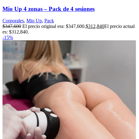
Mio Up 4 zonas – Pack de 4 sesiones
Corporales
,
Mio Up
,
Pack
$
347,600
El precio original era: $347,600.
$
312,840
El precio actual
es: $312,840.
-15%