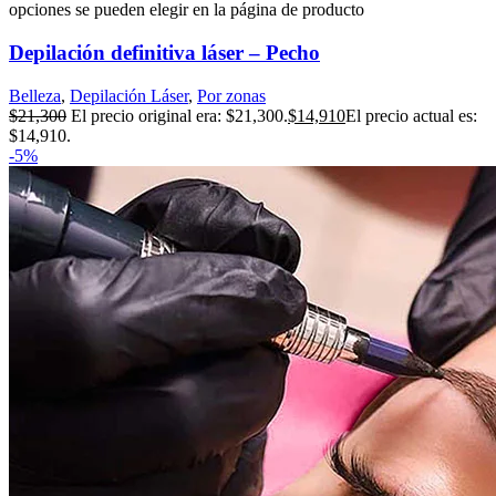
opciones se pueden elegir en la página de producto
Depilación definitiva láser – Pecho
Belleza
,
Depilación Láser
,
Por zonas
$
21,300
El precio original era: $21,300.
$
14,910
El precio actual es:
$14,910.
-5%