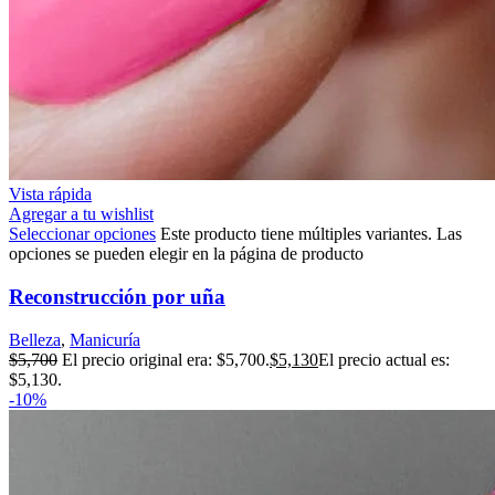
Vista rápida
Agregar a tu wishlist
Seleccionar opciones
Este producto tiene múltiples variantes. Las
opciones se pueden elegir en la página de producto
Reconstrucción por uña
Belleza
,
Manicuría
$
5,700
El precio original era: $5,700.
$
5,130
El precio actual es:
$5,130.
-10%