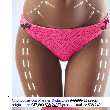
Criolipólisis con Masajes Reductores
$
47,800
El precio
original era: $47,800.
$
38,240
El precio actual es: $38,240.