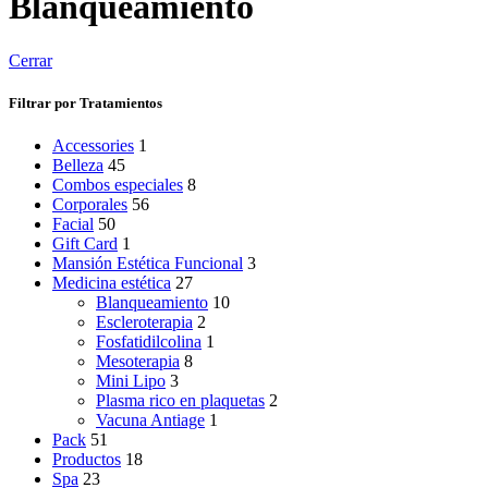
Blanqueamiento
Cerrar
Filtrar por Tratamientos
Accessories
1
Belleza
45
Combos especiales
8
Corporales
56
Facial
50
Gift Card
1
Mansión Estética Funcional
3
Medicina estética
27
Blanqueamiento
10
Escleroterapia
2
Fosfatidilcolina
1
Mesoterapia
8
Mini Lipo
3
Plasma rico en plaquetas
2
Vacuna Antiage
1
Pack
51
Productos
18
Spa
23