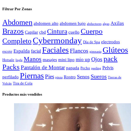
Filtrar Por Zonas
Abdomen
Axilas
abdomen alto
abdomen bajo
abductores
algas
Brazos
Cuerpo
Cintura
Capilar
cbd
cuello
Cybermonday
Completo
electrodos
Día de Spa
Faciales
Glúteos
Flancos
Espalda
facial
escote
gimnasia
pack
Manos
Ojos
mio up
masajes
mini lipo
Hotsale
Ingle
Packs
Pantalón de Montar
Pelvis
papada
Pecho
peeling
Piernas
Sueros
Pies
Senos
perfilado
Rostro
pinza
Tierras de
Tira de Cola
Volcán
Productos más vendidos