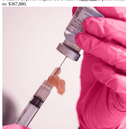
es: $367,880.